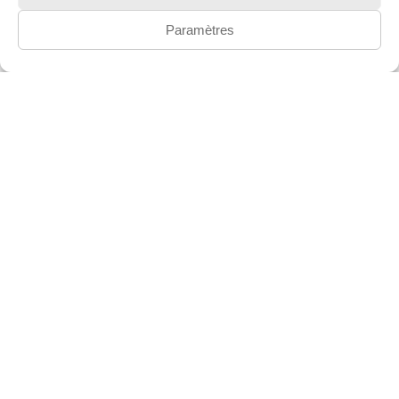
Paramètres
BANGIE EMBOL - BANQUET MALAISIE
Créateur