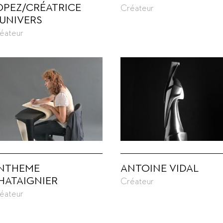
OPEZ/CRÉATRICE
Créateur
'UNIVERS
éateur
NTHEME
ANTOINE VIDAL
HATAIGNIER
Créateur
éateur