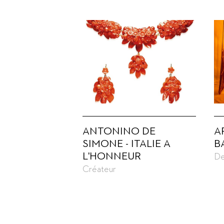
ANTONINO DE
A
SIMONE - ITALIE A
B
L'HONNEUR
De
Créateur