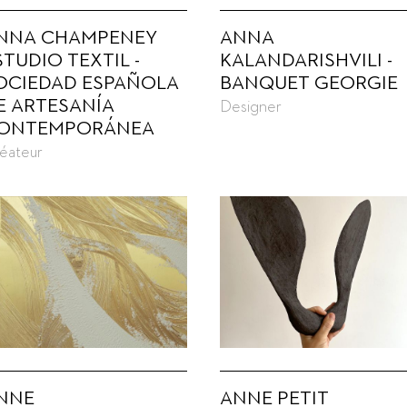
NNA CHAMPENEY
ANNA
STUDIO TEXTIL -
KALANDARISHVILI -
OCIEDAD ESPAÑOLA
BANQUET GEORGIE
E ARTESANÍA
Designer
ONTEMPORÁNEA
éateur
NNE
ANNE PETIT