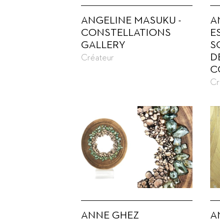
ANGELINE MASUKU -
A
CONSTELLATIONS
E
GALLERY
S
D
Créateur
C
Cr
ANNE GHEZ
A