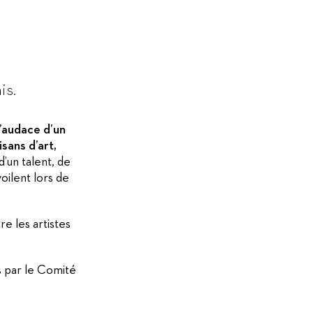
is.
l’audace d’un
sans d’art,
’un talent, de
voilent lors de
e les artistes
és par le Comité