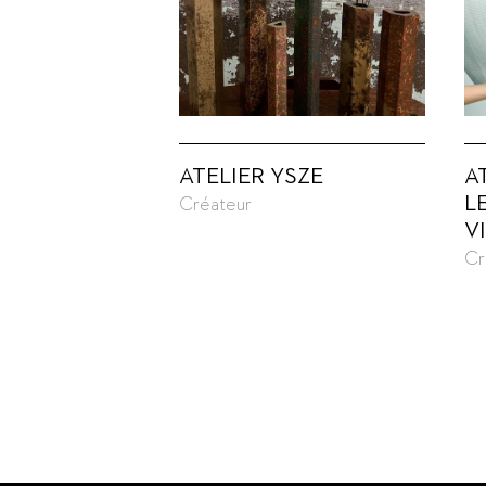
ATELIER YSZE
A
L
Créateur
V
Cr