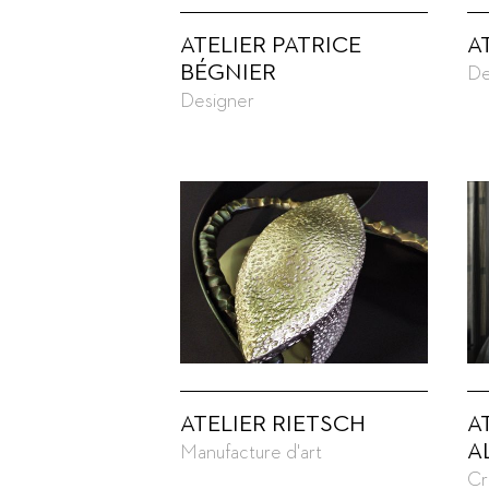
ATELIER PATRICE
A
BÉGNIER
De
Designer
ATELIER RIETSCH
A
A
Manufacture d'art
Cr