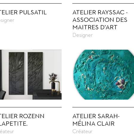
TELIER PULSATIL
ATELIER RAYSSAC -
ASSOCIATION DES
signer
MAITRES D'ART
Designer
TELIER ROZENN
ATELIER SARAH-
LAPETITE.
MÉLINA CLAIR
éateur
Créateur