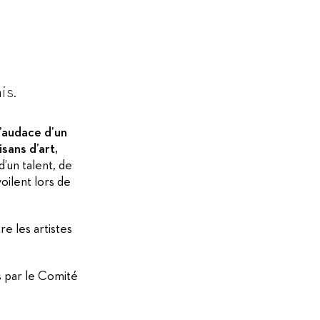
is.
l’audace d’un
sans d’art,
’un talent, de
voilent lors de
e les artistes
és par le Comité