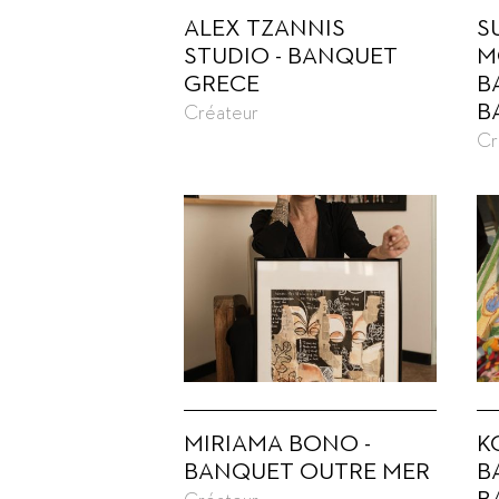
ALEX TZANNIS
S
STUDIO - BANQUET
M
GRECE
B
B
Créateur
Cr
MIRIAMA BONO -
K
BANQUET OUTRE MER
B