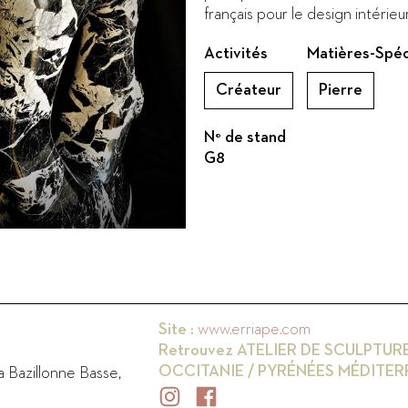
français pour le design intérieu
Activités
Matières-Spéc
Créateur
Pierre
N° de stand
G8
Site :
www.erriape.com
Retrouvez
ATELIER DE SCULPTURE
OCCITANIE / PYRÉNÉES MÉDITE
a Bazillonne Basse
,