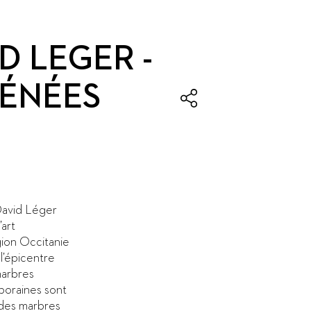
D LEGER -
RÉNÉES
 David Léger
’art
gion Occitanie
l’épicentre
marbres
poraines sont
 des marbres