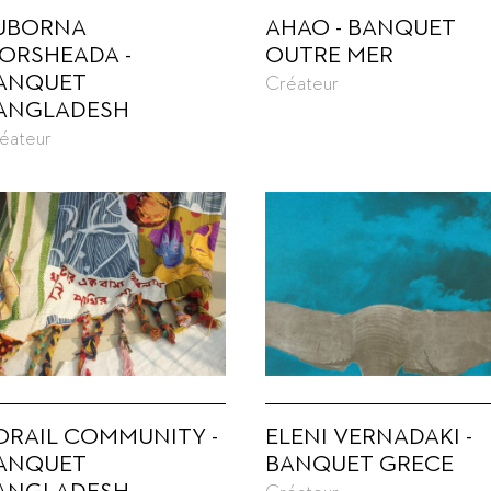
UBORNA
AHAO - BANQUET
ORSHEADA -
OUTRE MER
ANQUET
Créateur
ANGLADESH
éateur
ORAIL COMMUNITY -
ELENI VERNADAKI -
ANQUET
BANQUET GRECE