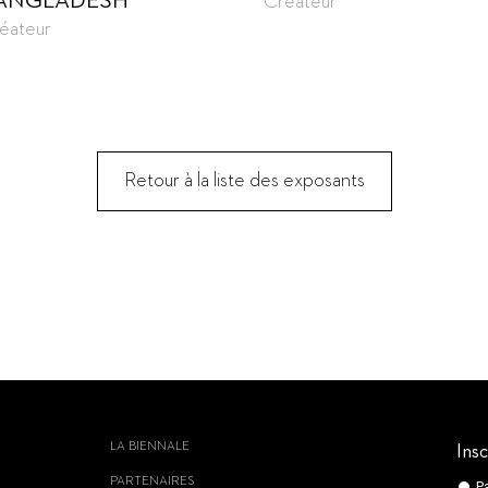
ANGLADESH
Créateur
éateur
Retour à la liste des exposants
LA BIENNALE
Insc
PARTENAIRES