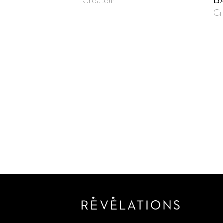
B
Créateur
Cr