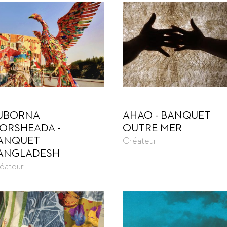
UBORNA
AHAO - BANQUET
ORSHEADA -
OUTRE MER
ANQUET
Créateur
ANGLADESH
éateur