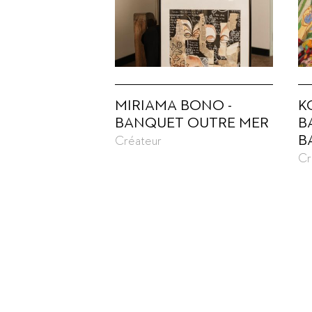
MIRIAMA BONO -
K
BANQUET OUTRE MER
B
B
Créateur
Cr