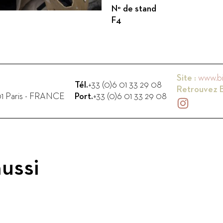
N° de stand
F4
Site :
www.bi
Tél.
+33 (0)6 01 33 29 08
Retrouvez
1
Paris
-
FRANCE
Port.
+33 (0)6 01 33 29 08
ussi