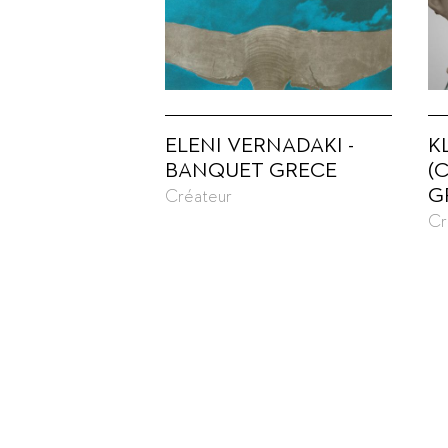
ELENI VERNADAKI -
K
BANQUET GRECE
(
G
Créateur
Cr