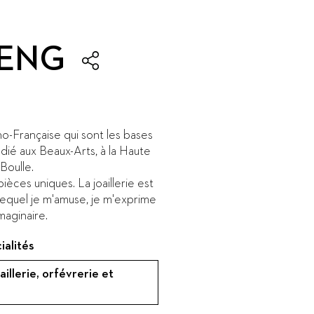
PENG
ino-Française qui sont les bases
dié aux Beaux-Arts, à la Haute
 Boulle.
èces uniques. La joaillerie est
lequel je m'amuse, je m'exprime
imaginaire.
ialités
oaillerie, orfévrerie et