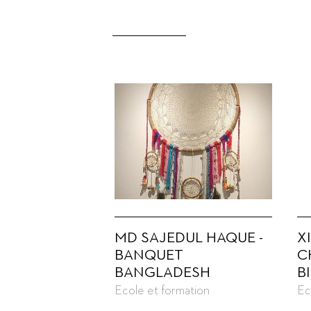
MD SAJEDUL HAQUE -
X
BANQUET
C
BANGLADESH
B
Ecole et formation
Ec