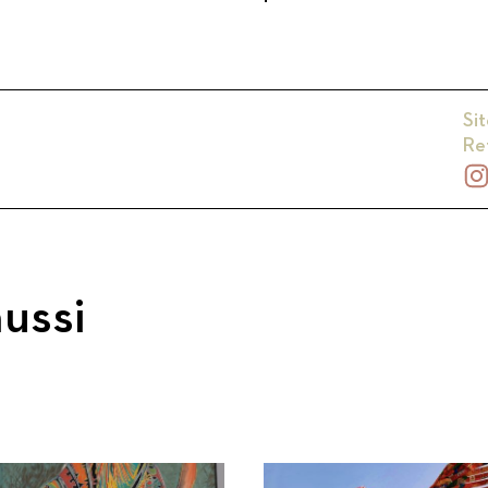
Sit
Re
ussi