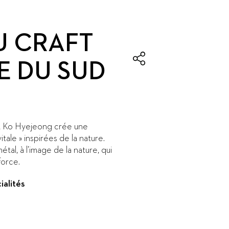
U CRAFT
E DU SUD
 », Ko Hyejeong crée une
tale » inspirées de la nature.
tal, à l’image de la nature, qui
force.
ialités