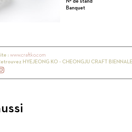
N° de stand
Banquet
ite :
www.craftko.com
Retrouvez
HYEJEONG KO - CHEONGJU CRAFT BIENNALE
ussi