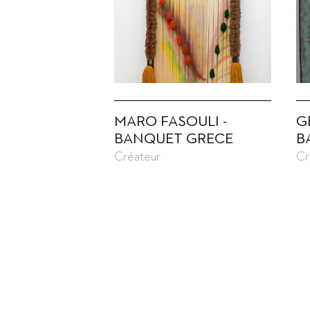
MARO FASOULI -
G
BANQUET GRECE
B
Créateur
Cr