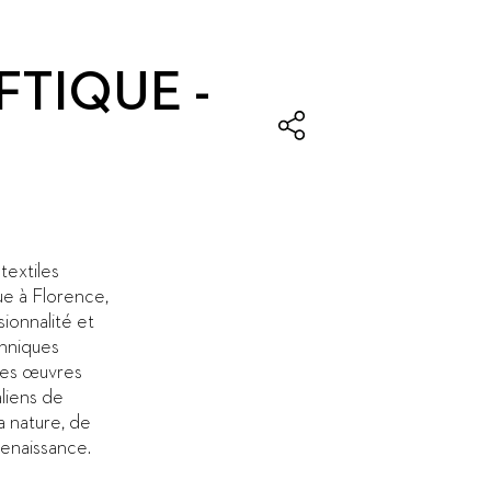
FTIQUE -
textiles
ue à Florence,
sionnalité et
chniques
 Les œuvres
aliens de
la nature, de
 Renaissance.