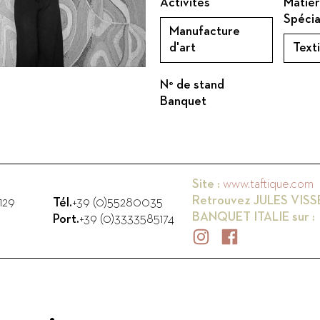
Activités
Matièr
Spécia
Manufacture
d'art
Texti
N° de stand
Banquet
Site :
www.taftique.com
Retrouvez
JULES VISS
129
Tél.
+39 (0)55280035
BANQUET ITALIE
sur :
Port.
+39 (0)3333585174