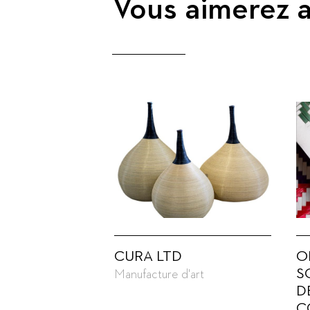
Vous aimerez a
CURA LTD
O
S
Manufacture d'art
D
C