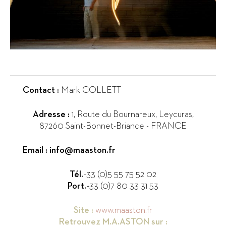
Contact :
Mark COLLETT
Adresse :
1, Route du Bournareux, Leycuras
,
87260
Saint-Bonnet-Briance
-
FRANCE
Email :
info@maaston.fr
Tél.
+33 (0)5 55 75 52 02
Port.
+33 (0)7 80 33 31 53
Site :
www.maaston.fr
Retrouvez
M.A.ASTON
sur :