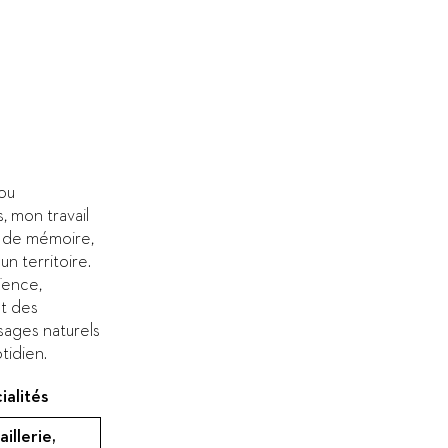
jou
, mon travail
s de mémoire,
n territoire.
aïence,
t des
ysages naturels
tidien.
ialités
aillerie,