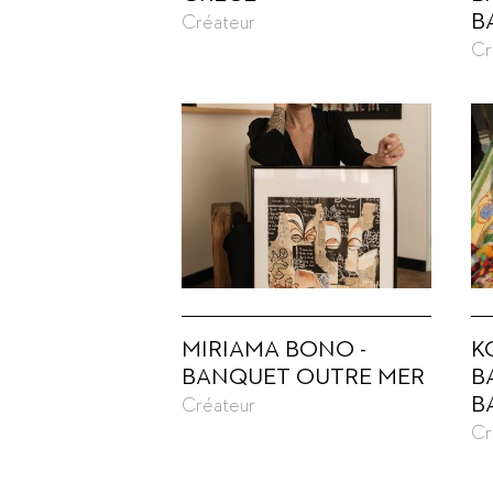
B
Créateur
Cr
MIRIAMA BONO -
K
BANQUET OUTRE MER
B
B
Créateur
Cr