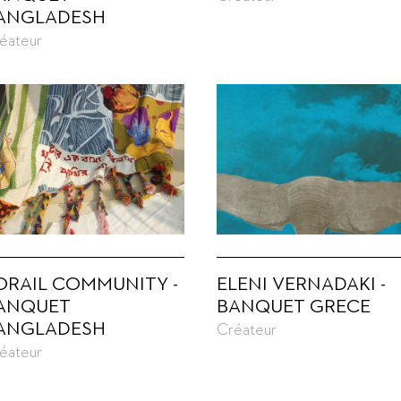
ANGLADESH
éateur
ORAIL COMMUNITY -
ELENI VERNADAKI -
ANQUET
BANQUET GRECE
ANGLADESH
Créateur
éateur