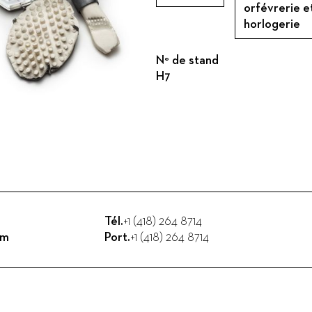
orfévrerie e
horlogerie
N° de stand
H7
Tél.
+1 (418) 264 8714
om
Port.
+1 (418) 264 8714