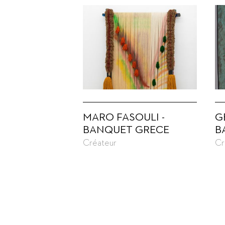
MARO FASOULI -
G
BANQUET GRECE
B
Créateur
Cr