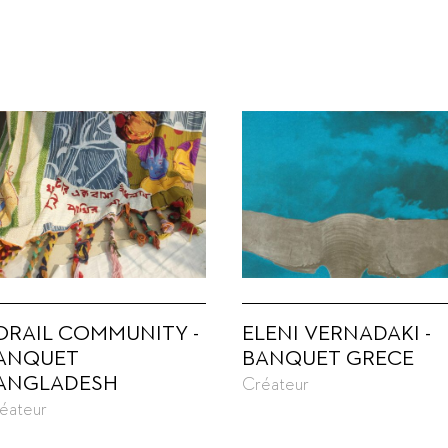
ORAIL COMMUNITY -
ELENI VERNADAKI -
ANQUET
BANQUET GRECE
ANGLADESH
Créateur
éateur