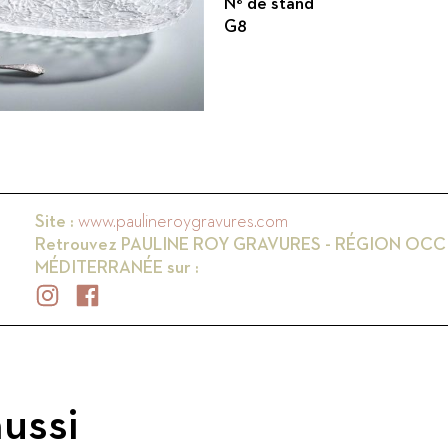
N° de stand
G8
Site :
www.paulineroygravures.com
Retrouvez
PAULINE ROY GRAVURES - RÉGION OCCI
MÉDITERRANÉE
sur :
ussi