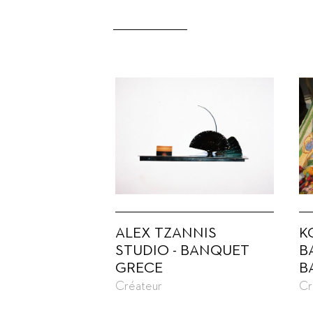
ALEX TZANNIS
K
STUDIO - BANQUET
B
GRECE
B
Créateur
Cr