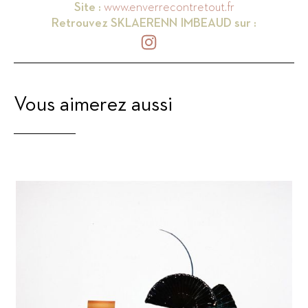
Site :
www.enverrecontretout.fr
Retrouvez
SKLAERENN IMBEAUD
sur :
Vous aimerez aussi