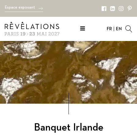
Espace exposant
FR
EN
Banquet
Irlande