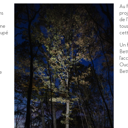
Au f
ns
proj
de l
êne
tous
oupé
cett
3
Un f
Bet
l’a
Oude
Bett
te