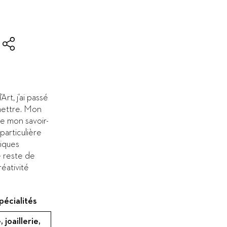
’Art, j’ai passé
mettre. Mon
re mon savoir-
 particulière
niques
e reste de
éativité
pécialités
 joaillerie,