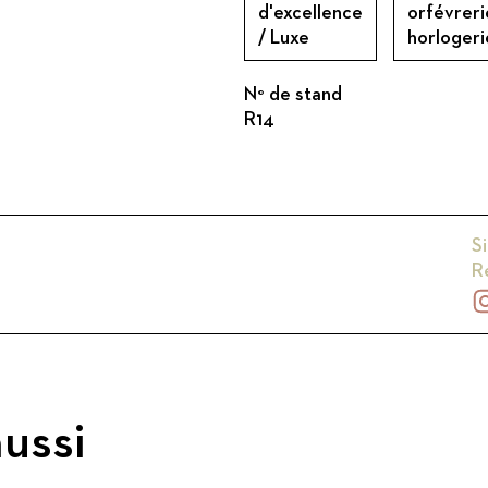
d'excellence
orfévreri
/ Luxe
horlogeri
N° de stand
R14
Si
R
ussi