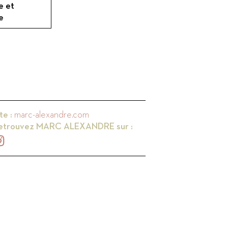
e et
e
te :
marc-alexandre.com
etrouvez
MARC ALEXANDRE
sur :