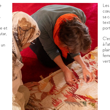
e
Les 
cœu
s
sa c
text
e et
por
tar,
C'e
à l'
t un
plai
femm
vert