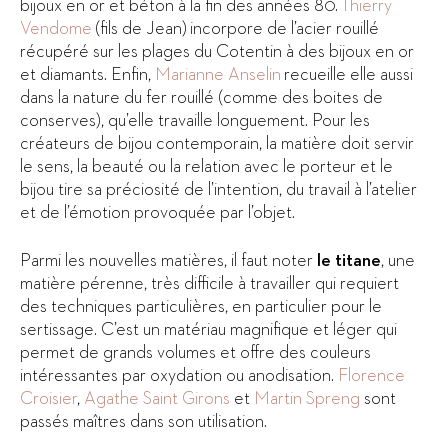
bijoux en or et béton à la fin des années 80.
Thierry
Vendome
(fils de Jean) incorpore de l’acier rouillé
récupéré sur les plages du Cotentin à des bijoux en or
et diamants. Enfin,
Marianne Anselin
recueille elle aussi
dans la nature du fer rouillé (comme des boites de
conserves), qu’elle travaille longuement. Pour les
créateurs de bijou contemporain, la matière doit servir
le sens, la beauté ou la relation avec le porteur et le
bijou tire sa préciosité de l’intention, du travail à l’atelier
et de l’émotion provoquée par l’objet.
Parmi les nouvelles matières, il faut noter
le titane
, une
matière pérenne, très difficile à travailler qui requiert
des techniques particulières, en particulier pour le
sertissage. C’est un matériau magnifique et léger qui
permet de grands volumes et offre des couleurs
intéressantes par oxydation ou anodisation.
Florence
Croisier
,
Agathe Saint Girons
et
Martin Spreng
sont
passés maîtres dans son utilisation.