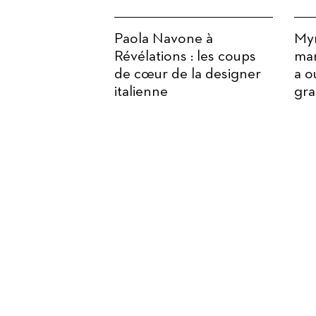
ional au cœur
Paola Navone à
Myr
tions
Révélations : les coups
mar
de cœur de la designer
a o
italienne
gra