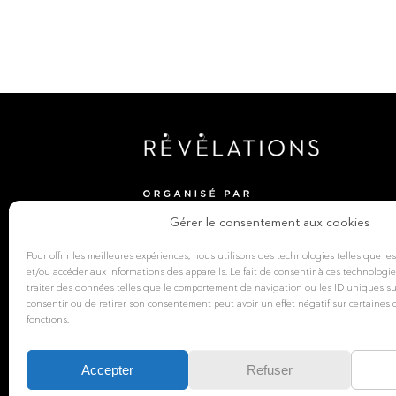
Gérer le consentement aux cookies
Pour offrir les meilleures expériences, nous utilisons des technologies telles que le
et/ou accéder aux informations des appareils. Le fait de consentir à ces technolog
traiter des données telles que le comportement de navigation ou les ID uniques sur 
consentir ou de retirer son consentement peut avoir un effet négatif sur certaines c
fonctions.
Accepter
Refuser