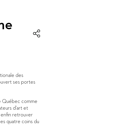
me
ationale des
ouvert ses portes
 le Québec comme
ateurs d’art et
 enfin retrouver
es quatre coins du