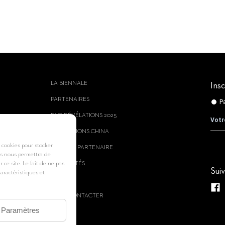
LA BIENNALE
Insc
PARTENAIRES
FAQ RÉVÉLATIONS 2025
REVELATIONS CHINA
s cookies pour stocker
DEVENIR PARTENAIRE
ies nous permettra de
ce site. Le fait de ne pas
ACTUALITÉS
Sui
aractéristiques et
PRESSE
NOUS CONTACTER
Paramètres