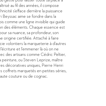
du geste pour laisser toute sa place à
aîtrisé au fil des années, il compose
hnicité s’efface derrière la puissance
ri Beyssac aime se fondre dans la
ois comme une ligne invisible qui guide
ion des éléments. Chaque essence est
our sa nuance, sa profondeur, son
e origine certifiée. Attaché à faire
socie volontiers la marqueterie à d’autres
 l’écriture et l’emmener là où on ne
 avec des artisans comme Cédric Peltier,
la peinture, ou Steven Leprize, maître
es décoratives uniques, Pierre Henri
 coffrets marquetés en petites séries,
haute couture ou de cognac.