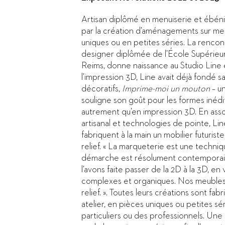
Artisan diplômé en menuiserie et ébén
par la création d’aménagements sur me
uniques ou en petites séries. La rencon
designer diplômée de l’École Supérieu
Reims, donne naissance au Studio Line 
l’impression 3D, Line avait déjà fondé 
décoratifs,
Imprime-moi un mouton
– un
souligne son goût pour les formes inédit
autrement qu’en impression 3D. En assoc
artisanal et technologies de pointe, Li
fabriquent à la main un mobilier futuri
relief. « La marqueterie est une techni
démarche est résolument contemporain
l’avons faite passer de la 2D à la 3D, e
complexes et organiques. Nos meubles
relief. ». Toutes leurs créations sont fab
atelier, en pièces uniques ou petites sér
particuliers ou des professionnels. Une 