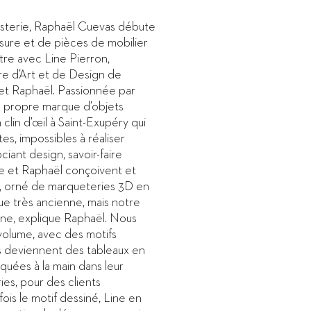
isterie, Raphaël Cuevas débute
sure et de pièces de mobilier
tre avec Line Pierron,
re d’Art et de Design de
et Raphaël. Passionnée par
sa propre marque d’objets
 clin d’œil à Saint-Exupéry qui
es, impossibles à réaliser
iant design, savoir-faire
ne et Raphaël conçoivent et
ste, orné de marqueteries 3D en
que très ancienne, mais notre
e, explique Raphaël. Nous
n volume, avec des motifs
 deviennent des tableaux en
riquées à la main dans leur
ies, pour des clients
fois le motif dessiné, Line en