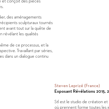
ne et conçoit des pièces
és.
gulier, des aménagements
 récipients sculpturaux tournés
nt avant tout sur la quête de
n révélant les qualités
même de ce processus, et la
ective. Travaillant par séries,
ées dans un dialogue continu
Steven Leprizé (France)
Exposant Révélations 2015, 2
Stl est le studio de création 
où prennent forme toutes les i